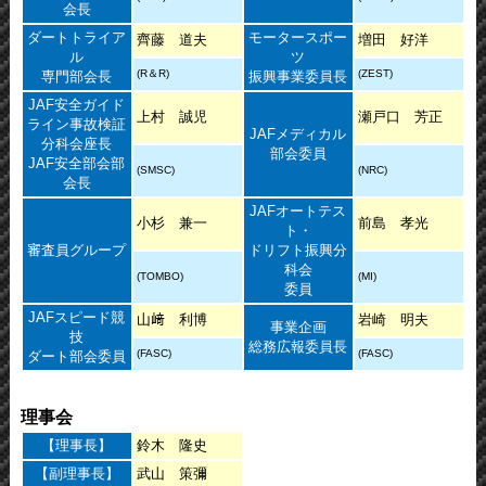
会長
ダートトライア
モータースポー
齊藤 道夫
増田 好洋
ル
ツ
(R＆R)
(ZEST)
専門部会長
振興事業委員長
JAF安全ガイド
上村 誠児
瀬戸口 芳正
ライン事故検証
JAFメディカル
分科会座長
部会委員
JAF安全部会部
(SMSC)
(NRC)
会長
JAFオートテス
小杉 兼一
前島 孝光
ト・
審査員グループ
ドリフト振興分
科会
(TOMBO)
(MI)
委員
JAFスピード競
山﨑 利博
岩崎 明夫
事業企画
技
総務広報委員長
(FASC)
(FASC)
ダート部会委員
理事会
【理事長】
鈴木 隆史
【副理事長】
武山 策彌