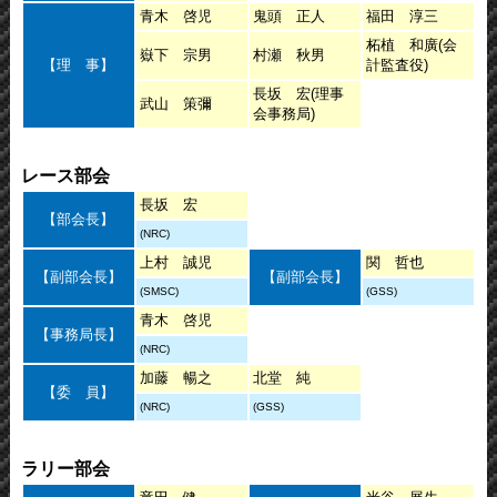
青木 啓児
鬼頭 正人
福田 淳三
柘植 和廣(会
嶽下 宗男
村瀬 秋男
【理 事】
計監査役)
長坂 宏(理事
武山 策彌
会事務局)
レース部会
長坂 宏
【部会長】
(NRC)
上村 誠児
関 哲也
【副部会長】
【副部会長】
(SMSC)
(GSS)
青木 啓児
【事務局長】
(NRC)
加藤 暢之
北堂 純
【委 員】
(NRC)
(GSS)
ラリー部会