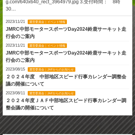
g.com/640x640_rect_3964979.jpg 3.受付時間： 8時
30…
2023/11/21
運営委員会｜イベント情報
JMRC中部モータースポーツDay2024鈴鹿サーキット走
行会のご案内
2023/11/21
運営委員会｜イベント情報
JMRC中部モータースポーツDay2024鈴鹿サーキット走
行会のご案内
2023/08/15
運営委員会｜JAFからのお知らせ
２０２４年度 中部地区スピード行事カレンダー調整会
議の開催について
2023/08/11
運営委員会｜JAFからのお知らせ
２０２４年度ＪＡＦ中部地区スピード行事カレンダー調
整会議の開催について
Prev
3
4
5
6
7
8
9
10
11
12
13
Next