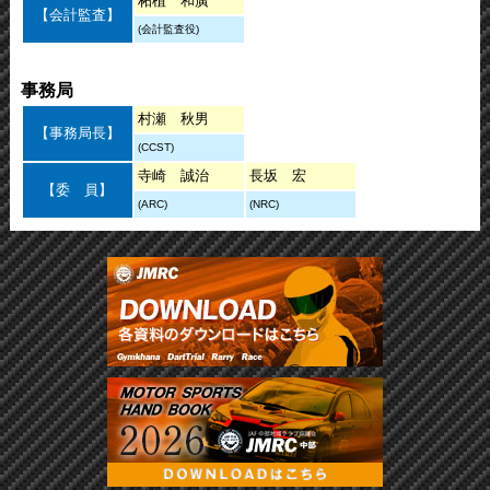
柘植 和廣
【会計監査】
(会計監査役)
事務局
村瀬 秋男
【事務局長】
(CCST)
寺崎 誠治
長坂 宏
【委 員】
(ARC)
(NRC)