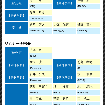
竜田 健
米谷 展生
【部会長】
【副部会長】
(ON!)
(MASC)
鈴木 晴彦
【事務局長】
(TWOT/MASC)
新堂 啓太
大弥 保憲
鎌野 賢司
【委 員】
(SHIROKIYA)
(MRT金沢)
(TAKE'S)
ジムカーナ部会
松本 敏
【部会長】
(NRC)
大橋 渡
前島 孝光
【副部会長】
【副部会長】
(Pleasure)
(M-I)
石井 公久
坂 和磨
【事務局長】
【事務局長】
(Pleasure)
(ZEST)
荻野 幸智子
池田 峰輝
永川 悠太
(MASC)
(RST)
(K-one R)
東 宏充
菅野 秀昭
森 浩二
(NRC)
(R&R)
(Team RS)