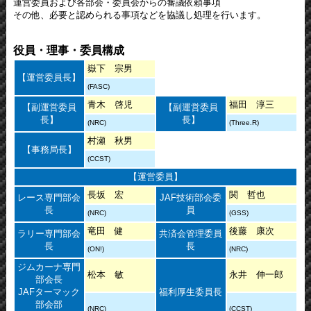
運営委員および各部会・委員会からの審議依頼事項
その他、必要と認められる事項などを協議し処理を行います。
役員・理事・委員構成
嶽下 宗男
【運営委員長】
(FASC)
青木 啓児
福田 淳三
【副運営委員
【副運営委員
長】
長】
(NRC)
(Three.R)
村瀬 秋男
【事務局長】
(CCST)
【運営委員】
長坂 宏
関 哲也
レース専門部会
JAF技術部会委
長
員
(NRC)
(GSS)
竜田 健
後藤 康次
ラリー専門部会
共済会管理委員
長
長
(ON!)
(NRC)
ジムカーナ専門
松本 敏
永井 伸一郎
部会長
JAFターマック
福利厚生委員長
部会部
(NRC)
(CCST)