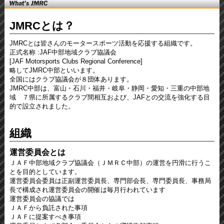
Whats
JMRCとは？
JMRC
JMRCとは皆さんのモータースポーツ活動を応援する組織です。
正式名称 :JAF中部地域クラブ協議会
[JAF Motorsports Clubs Regional Conference]
略してJMRC中部といいます。
全国にはクラブ協議会が８団体あります。
JMRC中部は、富山・石川・福井・岐阜・静岡・愛知・三重の中部地
域 ７県に所属するクラブ間相互および、JAFとの交流を強化する目
的で設立されました。
組織
運営委員会とは
ＪＡＦ中部地域クラブ協議会（ＪＭＲＣ中部）の運営を円滑に行うこ
とを目的としています。
運営委員会委員は正副運営委員長、専門部会長、専門委員長、事務局
長で構成され運営委員会の開催は毎月行われています
運営委員会の協議では
ＪＡＦから負託された事項
ＪＡＦに提案すべき事項