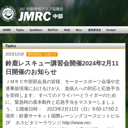
Top
Topics
Gymkhana
DartTrial
Rally
Race
運営委員
Contact
会
Topics
2023/12/18
運営委員会｜お知らせ
鈴鹿レスキュー講習会開催2024年2月11
日開催のお知らせ
ＪＭＲＣ中部部会員の皆様、モータースポーツ会場や交
通事故現場におけるけが人、急病人への対応と応急手当
を習得します。 すべてのドライバーとライダーのため
に、緊急時の基本動作と応急手当をマスターしましょ
う。 1.開催日時： 2023年2月11日（日）9:00-17:00 2.
場所：鈴鹿サーキット国際レーシングコースピットビル
2F ホスピタリーラウンジ http://www.nrc-