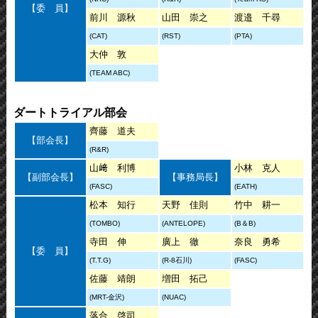
【委 員】
前川 源秋
山田 崇之
渡邉 千尋
(CAT)
(RST)
(PTA)
大仲 敦
(TEAM ABC)
ダートトライアル部会
齊藤 道夫
【部会長】
(R&R)
山﨑 利博
小林 克人
【副部会長】
【事務局長】
(FASC)
(EATH)
松本 知行
天野 佳則
竹中 耕一
(TOMBO)
(ANTELOPE)
(B＆B)
寺田 伸
廣上 徹
奈良 勇希
【委 員】
(T.T.G)
(R-8石川)
(FASC)
佐藤 靖朗
増田 拓己
(MRT-金沢)
(NUAC)
落合 啓司