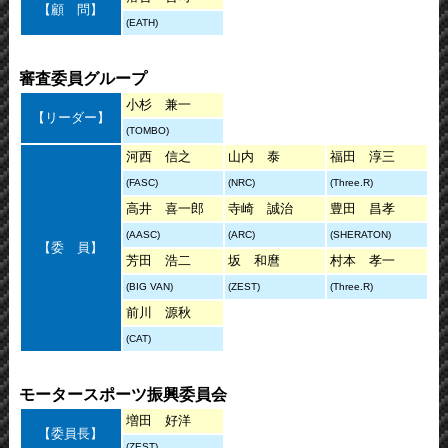
【顧 問】
(EATH)
審査委員グループ
小杉 兼一
【リーダー】
(TOMBO)
河西 信之
山内 泰
福田 淳三
(FASC)
(NRC)
(Three.R)
高井 喜一郎
寺崎 誠治
豊田 昌孝
(AASC)
(ARC)
(SHERATON)
【委 員】
芳田 浩二
坂 和麿
村本 孝一
(BIG VAN)
(ZEST)
(Three.R)
前川 源秋
(CAT)
モータースポーツ振興委員会
増田 好洋
【委員長】
(ZEST)