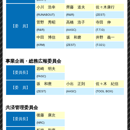
小川 浩幸
齊藤 道夫
佐々木康行
(RUNABOUT)
(R&R)
(ZEST)
菅野 秀昭
高橋 浩子
寺田 伸
【委 員】
(R&R)
(AASC)
(T.T.G)
中田 博信
坂 和磨
井野 義一
(KRM)
(ZEST)
(T-321)
事業企画・総務広報委員会
岩崎 明夫
【委員長】
(FASC)
坂 和麿
小出 正則
佐々木 紀信
【委 員】
(ZEST)
(AASC)
(TOOL BOX)
共済管理委員会
後藤 康次
【委員長】
(NRC)