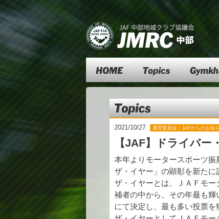
Top
Topics
Gymkhana
Topics
2021/10/27
運営委員会｜JAFからのお知
【JAF】ドライバ
本年よりモータースポーツ振
ザ・イヤー」の顕彰を新たに
ザ・イヤーとは、ＪＡＦモー
補者の中から、その年最も輝
にて決定し、最も多い投票を
ザ・イヤーとしてＪＡＦモー