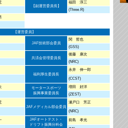
児
福田 淳三
【副運営委員長】
(Three.R)
男
【運営委員】
関 哲也
JAF技術部会委員
(GSS)
後藤 康次
共済会管理委員長
(NRC)
永井 伸一郎
福利厚生委員長
(CCST)
夫
増田 好洋
モータースポーツ
振興事業委員長
(ZEST)
児
瀬戸口 芳正
JAFメディカル部会委員
(NRC)
JAFオートテスト・
一
前島 孝光
ドリフト振興分科会