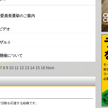
営委員長選挙のご案内
ビデオ
リザルト
の開催について
7
8
9
10
11
12
13
14
15
16
Next
ツ活動を応援する組織です。