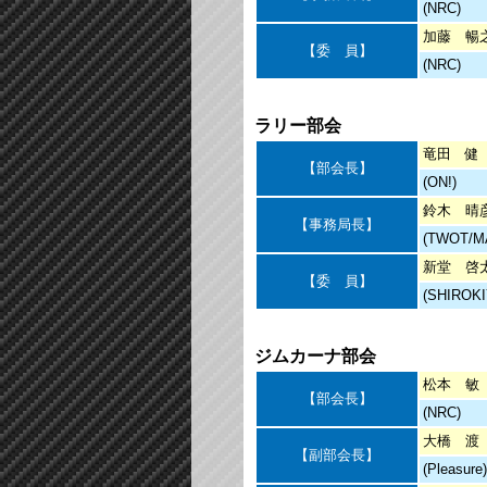
(NRC)
加藤 暢
【委 員】
(NRC)
ラリー部会
竜田 健
【部会長】
(ON!)
鈴木 晴
【事務局長】
(TWOT/M
新堂 啓
【委 員】
(SHIROKI
ジムカーナ部会
松本 敏
【部会長】
(NRC)
大橋 渡
【副部会長】
(Pleasure)