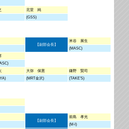
之
北堂 純
(GSS)
米谷 展生
【副部会長】
(MASC)
彦
ASC)
太
大弥 保憲
鎌野 賢司
YA)
(MRT金沢)
(TAKE'S)
前島 孝光
【副部会長】
(M-I)