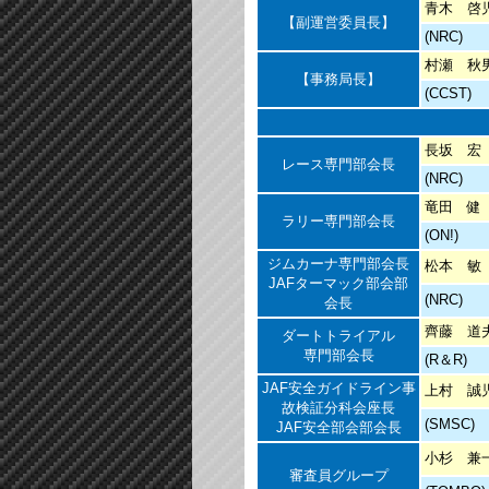
青木 啓
【副運営委員長】
(NRC)
村瀬 秋
【事務局長】
(CCST)
長坂 宏
レース専門部会長
(NRC)
竜田 健
ラリー専門部会長
(ON!)
ジムカーナ専門部会長
松本 敏
JAFターマック部会部
(NRC)
会長
齊藤 道
ダートトライアル
専門部会長
(R＆R)
JAF安全ガイドライン事
上村 誠
故検証分科会座長
(SMSC)
JAF安全部会部会長
小杉 兼
審査員グループ