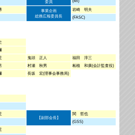
(MI)
委員
博
岩崎 明夫
事業企画
総務広報委員長
(FASC)
史
彌
児
鬼頭 正人
福田 淳三
男
村瀬 秋男
柘植 和廣(会計監査役)
彌
長坂 宏(理事会事務局)
児
関 哲也
【副部会長】
(GSS)
児