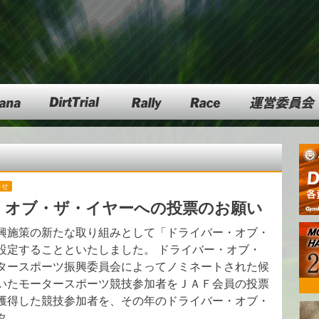
DartTrial
Rally
Race
運営委員会
らせ
ー・オブ・ザ・イヤーへの投票のお願い
興施策の新たな取り組みとして「ドライバー・オブ・
設定することといたしました。 ドライバー・オブ・
タースポーツ振興委員会によってノミネートされた候
いたモータースポーツ競技参加者をＪＡＦ会員の投票
獲得した競技参加者を、その年のドライバー・オブ・
タ…