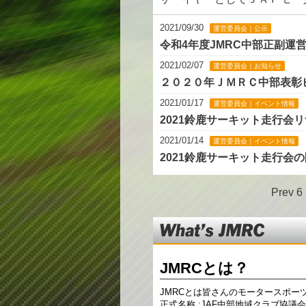
2021/09/30
運営委員会｜公示
令和4年度JMRC中部正副運
2021/02/07
運営委員会｜お知らせ
２０２０年ＪＭＲＣ中部表彰
2021/01/17
運営委員会｜イベント情報
2021鈴鹿サーキット走行会
2021/01/14
運営委員会｜イベント情報
2021鈴鹿サーキット走行会
Prev
6
Whats
JMRC
JMRCとは？
JMRCとは皆さんのモータースポー
正式名称 :JAF中部地域クラブ協議会