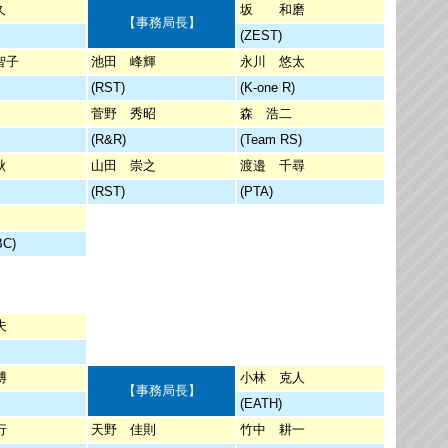
久
坂 和磨
【事務局長】
(ZEST)
智子
池田 峰輝
永川 悠太
(RST)
(K-one R)
菅野 秀昭
森 浩二
(R&R)
(Team RS)
秋
山田 崇之
渡邉 千尋
(RST)
(PTA)
BC)
夫
博
小林 克人
【事務局長】
(EATH)
行
天野 佳則
竹中 耕一