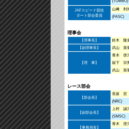
(TOMBO)
山﨑 利
JAFスピード競技
ダート部会委員
(FASC)
理事会
【理事長】
鈴木 隆
【副理事長】
武山 策
青木 啓
【理 事】
嶽下 宗
武山 策
レース部会
長坂 宏
【部会長】
(NRC)
上村 誠
【副部会長】
(SMSC)
青木 啓
【事務局長】