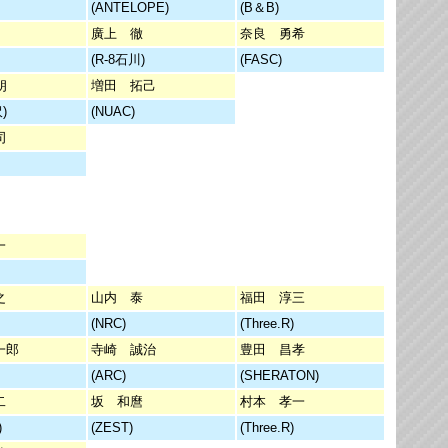
(ANTELOPE)
(B＆B)
廣上 徹
奈良 勇希
(R-8石川)
(FASC)
朗
増田 拓己
)
(NUAC)
司
一
之
山内 泰
福田 淳三
(NRC)
(Three.R)
一郎
寺崎 誠治
豊田 昌孝
(ARC)
(SHERATON)
二
坂 和麿
村本 孝一
)
(ZEST)
(Three.R)