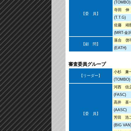
(TOMBO)
寺田 伸
【委 員】
(T.T.G)
佐藤 靖
(MRT-金沢
落合 啓
【顧 問】
(EATH)
審査委員グループ
小杉 兼
【リーダー】
(TOMBO)
河西 信
(FASC)
高井 喜
(AASC)
【委 員】
芳田 浩
(BIG VAN