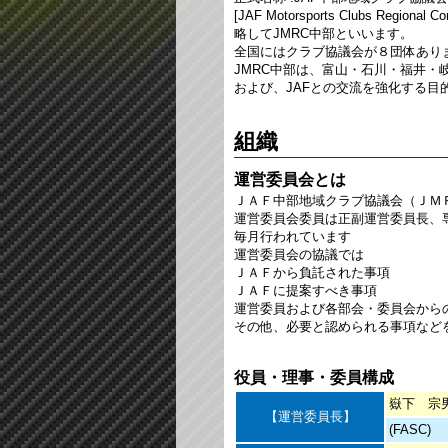
[JAF Motorsports Clubs Regional Co
略してJMRC中部といいます。
全国にはクラブ協議会が８団体あり
JMRC中部は、富山・石川・福井
および、JAFとの交流を強化する目
組織
運営委員会とは
ＪＡＦ中部地域クラブ協議会（ＪＭ
運営委員会委員は正副運営委員長、
毎月行われています
運営委員会の協議では
ＪＡＦから負託された事項
ＪＡＦに提案すべき事項
運営委員および各部会・委員会から
その他、必要と認められる事項など
役員・理事・委員構成
嶽下 宗
【運営委員長】
(FASC)