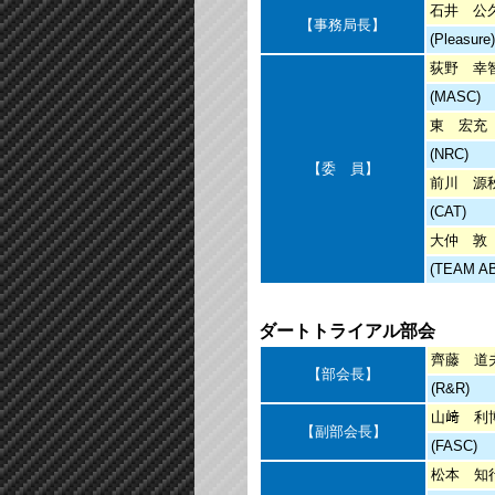
石井 公
【事務局長】
(Pleasure)
荻野 幸
(MASC)
東 宏充
(NRC)
【委 員】
前川 源
(CAT)
大仲 敦
(TEAM A
ダートトライアル部会
齊藤 道
【部会長】
(R&R)
山﨑 利
【副部会長】
(FASC)
松本 知