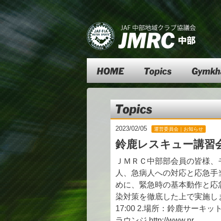
Top
Topics
Gymkhana
Topics
2023/02/05
運営委員会｜お知らせ
鈴鹿レスキュー講習会
ＪＭＲＣ中部部会員の皆様、
人、急病人への対応と応急手
めに、緊急時の基本動作と応
染対策を徹底した上で実施します。
17:00 2.場所：鈴鹿サー
ラウンジ http://www.nr…