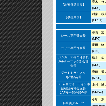
青木 啓
【副運営委員長】
(NRC)
村瀬 秋
【事務局長】
(CCST)
長坂 宏
レース専門部会長
(NRC)
竜田 健
ラリー専門部会長
(ON!)
ジムカーナ専門部会長
松本 敏
JAFターマック部会部
(NRC)
会長
齊藤 道
ダートトライアル
専門部会長
(R＆R)
JAF安全ガイドライン事
上村 誠
故検証分科会座長
(SMSC)
JAF安全部会部会長
小杉 兼
審査員グループ