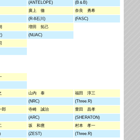
(ANTELOPE)
(B＆B)
廣上 徹
奈良 勇希
(R-8石川)
(FASC)
朗
増田 拓己
)
(NUAC)
司
一
之
山内 泰
福田 淳三
(NRC)
(Three.R)
一郎
寺崎 誠治
豊田 昌孝
(ARC)
(SHERATON)
二
坂 和麿
村本 孝一
)
(ZEST)
(Three.R)