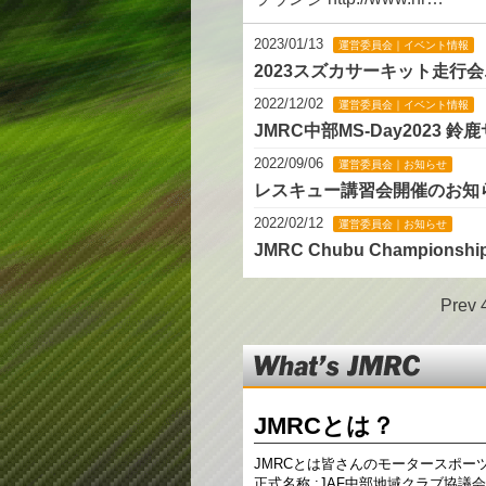
2023/01/13
運営委員会｜イベント情報
2023スズカサーキット走行
2022/12/02
運営委員会｜イベント情報
JMRC中部MS-Day2023
2022/09/06
運営委員会｜お知らせ
レスキュー講習会開催のお知
2022/02/12
運営委員会｜お知らせ
JMRC Chubu Championship
Prev
Whats
JMRC
JMRCとは？
JMRCとは皆さんのモータースポー
正式名称 :JAF中部地域クラブ協議会