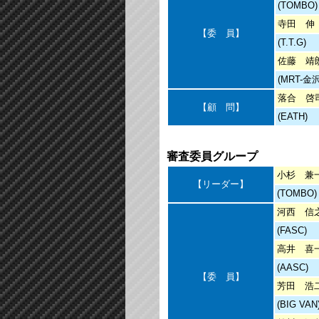
(TOMBO)
寺田 伸
【委 員】
(T.T.G)
佐藤 靖
(MRT-金沢
落合 啓
【顧 問】
(EATH)
審査委員グループ
小杉 兼
【リーダー】
(TOMBO)
河西 信
(FASC)
高井 喜
(AASC)
【委 員】
芳田 浩
(BIG VAN