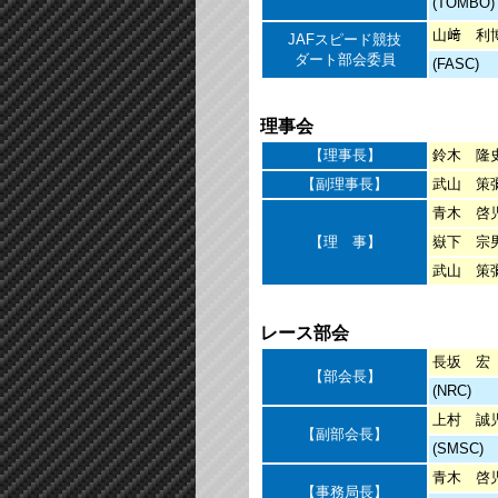
(TOMBO)
山﨑 利
JAFスピード競技
ダート部会委員
(FASC)
理事会
【理事長】
鈴木 隆
【副理事長】
武山 策
青木 啓
【理 事】
嶽下 宗
武山 策
レース部会
長坂 宏
【部会長】
(NRC)
上村 誠
【副部会長】
(SMSC)
青木 啓
【事務局長】