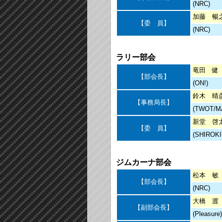
(NRC)
加藤 暢
【委 員】
(NRC)
ラリー部会
竜田 健
【部会長】
(ON!)
鈴木 晴
【事務局長】
(TWOT/M
新堂 啓
【委 員】
(SHIROKI
ジムカーナ部会
松本 敏
【部会長】
(NRC)
大橋 渡
【副部会長】
(Pleasure)