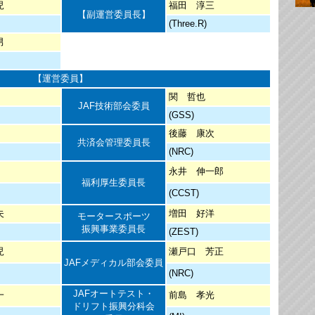
児
福田 淳三
【副運営委員長】
(Three.R)
男
【運営委員】
関 哲也
JAF技術部会委員
(GSS)
後藤 康次
共済会管理委員長
(NRC)
永井 伸一郎
福利厚生委員長
(CCST)
夫
増田 好洋
モータースポーツ
振興事業委員長
(ZEST)
児
瀬戸口 芳正
JAFメディカル部会委員
(NRC)
JAFオートテスト・
一
前島 孝光
ドリフト振興分科会