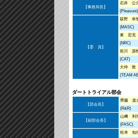
石井 公
【事務局長】
(Pleasure)
荻野 幸
(MASC)
東 宏充
(NRC)
【委 員】
前川 源
(CAT)
大仲 敦
(TEAM A
ダートトライアル部会
齊藤 道
【部会長】
(R&R)
山﨑 利
【副部会長】
(FASC)
松本 知