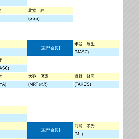
之
北堂 純
(GSS)
米谷 展生
【副部会長】
(MASC)
彦
ASC)
太
大弥 保憲
鎌野 賢司
YA)
(MRT金沢)
(TAKE'S)
前島 孝光
【副部会長】
(M-I)