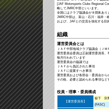
[JAF Motorsports Clubs Regional Co
略してJMRC中部といいます。
全国にはクラブ協議会が８団体あり
JMRC中部は、富山・石川・福井
および、JAFとの交流を強化する目
組織
運営委員会とは
ＪＡＦ中部地域クラブ協議会（ＪＭ
運営委員会委員は正副運営委員長、
毎月行われています
運営委員会の協議では
ＪＡＦから負託された事項
ＪＡＦに提案すべき事項
運営委員および各部会・委員会から
その他、必要と認められる事項など
役員・理事・委員構成
嶽下 宗
【運営委員長】
(FASC)