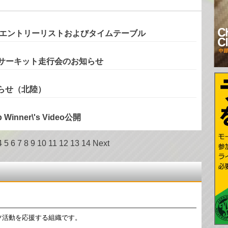
会エントリーリストおよびタイムテーブル
 鈴鹿サーキット走行会のお知らせ
らせ（北陸）
 Winner\'s Video公開
4
5
6
7
8
9
10
11
12
13
14
Next
ツ活動を応援する組織です。