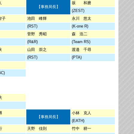
久
坂 和磨
【事務局長】
(ZEST)
智子
池田 峰輝
永川 悠太
(RST)
(K-one R)
菅野 秀昭
森 浩二
(R&R)
(Team RS)
秋
山田 崇之
渡邉 千尋
(RST)
(PTA)
BC)
夫
博
小林 克人
【事務局長】
(EATH)
行
天野 佳則
竹中 耕一