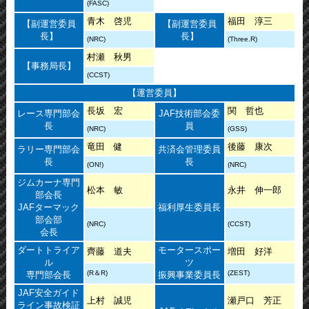
(FASC)
青木 啓児
福田 淳三
【副運営委員
【副運営委員
長】
長】
(NRC)
(Three.R)
村瀬 秋男
【事務局長】
(CCST)
【運営委員】
長坂 宏
関 哲也
レース専門部会
JAF技術部会委
長
員
(NRC)
(GSS)
竜田 健
後藤 康次
ラリー専門部会
共済会管理委員
長
長
(ON!)
(NRC)
ジムカーナ専門
松本 敏
永井 伸一郎
部会長
JAFターマック
福利厚生委員長
部会部
(NRC)
(CCST)
会長
ダートトライア
モータースポー
齊藤 道夫
増田 好洋
ル
ツ
(R＆R)
(ZEST)
専門部会長
振興事業委員長
JAF安全ガイド
上村 誠児
瀬戸口 芳正
ライン事故検証