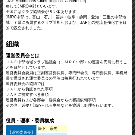
[JAF Motorsports Clubs Regional Conference]
略してJMRC中部といいます。
全国にはクラブ協議会が８団体あります。
JMRC中部は、富山・石川・福井・岐阜・静岡・愛知・三重の中部地
域 ７県に所属するクラブ間相互および、JAFとの交流を強化する目
的で設立されました。
組織
運営委員会とは
ＪＡＦ中部地域クラブ協議会（ＪＭＲＣ中部）の運営を円滑に行うこ
とを目的としています。
運営委員会委員は正副運営委員長、専門部会長、専門委員長、事務局
長で構成され運営委員会の開催は毎月行われています
運営委員会の協議では
ＪＡＦから負託された事項
ＪＡＦに提案すべき事項
運営委員および各部会・委員会からの審議依頼事項
その他、必要と認められる事項などを協議し処理を行います。
役員・理事・委員構成
嶽下 宗男
【運営委員長】