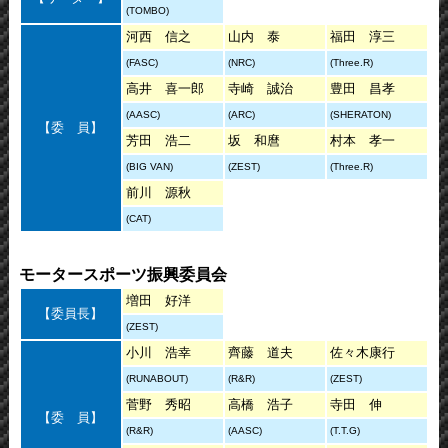
(TOMBO)
河西 信之
山内 泰
福田 淳三
(FASC)
(NRC)
(Three.R)
高井 喜一郎
寺崎 誠治
豊田 昌孝
(AASC)
(ARC)
(SHERATON)
【委 員】
芳田 浩二
坂 和麿
村本 孝一
(BIG VAN)
(ZEST)
(Three.R)
前川 源秋
(CAT)
モータースポーツ振興委員会
増田 好洋
【委員長】
(ZEST)
小川 浩幸
齊藤 道夫
佐々木康行
(RUNABOUT)
(R&R)
(ZEST)
菅野 秀昭
高橋 浩子
寺田 伸
【委 員】
(R&R)
(AASC)
(T.T.G)