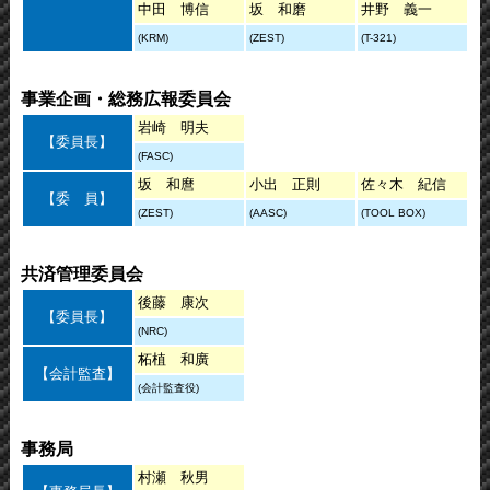
中田 博信
坂 和磨
井野 義一
(KRM)
(ZEST)
(T-321)
事業企画・総務広報委員会
岩崎 明夫
【委員長】
(FASC)
坂 和麿
小出 正則
佐々木 紀信
【委 員】
(ZEST)
(AASC)
(TOOL BOX)
共済管理委員会
後藤 康次
【委員長】
(NRC)
柘植 和廣
【会計監査】
(会計監査役)
事務局
村瀬 秋男