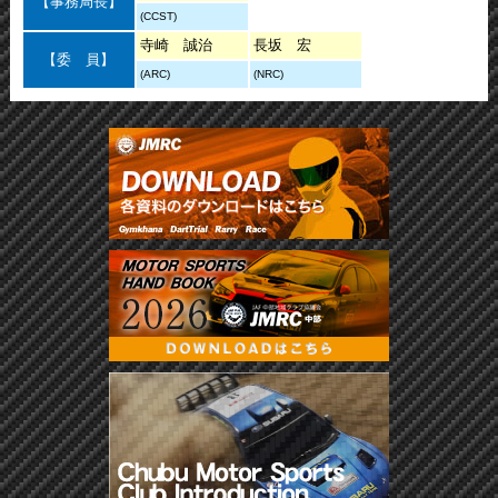
【事務局長】
(CCST)
寺崎 誠治
長坂 宏
【委 員】
(ARC)
(NRC)