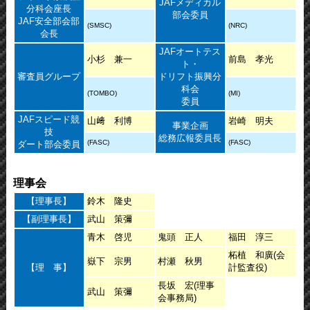
JAFメディカル
分科会座長
部会委員
JAF安全部会部
(SMSC)
(NRC)
会長
JAFオートテス
小杉 兼一
前島 孝光
ト・
審査員グループ
ドリフト振興分
科会
(TOMBO)
(MI)
委員
JAFスピード競
山﨑 利博
岩崎 明夫
事業企画
技
総務広報委員長
(FASC)
(FASC)
ダート部会委員
理事会
【理事長】
鈴木 隆史
【副理事長】
武山 策彌
青木 啓児
鬼頭 正人
福田 淳三
柘植 和廣(会
嶽下 宗男
村瀬 秋男
【理 事】
計監査役)
長坂 宏(理事
武山 策彌
会事務局)