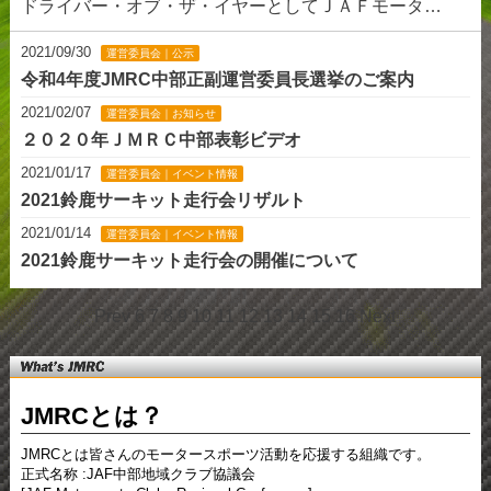
ドライバー・オブ・ザ・イヤーとしてＪＡＦモータ…
2021/09/30
運営委員会｜公示
令和4年度JMRC中部正副運営委員長選挙のご案内
2021/02/07
運営委員会｜お知らせ
２０２０年ＪＭＲＣ中部表彰ビデオ
2021/01/17
運営委員会｜イベント情報
2021鈴鹿サーキット走行会リザルト
2021/01/14
運営委員会｜イベント情報
2021鈴鹿サーキット走行会の開催について
Prev
6
7
8
9
10
11
12
13
14
15
16
Next
Whats
JMRCとは？
JMRC
JMRCとは皆さんのモータースポーツ活動を応援する組織です。
正式名称 :JAF中部地域クラブ協議会