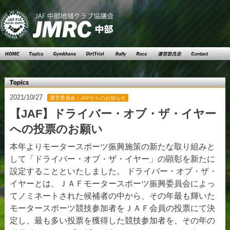
Top
Topics
Gymkhana
DartTrial
Rally
Race
運営委員
Contact
会
Topics
2021/10/27
運営委員会｜JAFからのお知らせ
【JAF】ドライバー・オブ・ザ・イヤー
への投票のお願い
本年よりモータースポーツ振興施策の新たな取り組みと
して「ドライバー・オブ・ザ・イヤー」の顕彰を新たに
設定することといたしました。 ドライバー・オブ・ザ・
イヤーとは、ＪＡＦモータースポーツ振興委員会によっ
てノミネートされた候補者の中から、その年最も輝いた
モータースポーツ競技参加者をＪＡＦ会員の投票にて決
定し、最も多い投票を獲得した競技参加者を、その年の