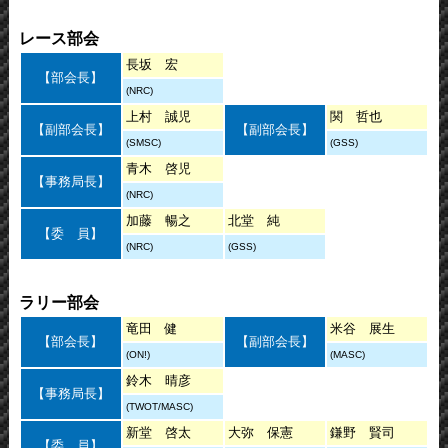
レース部会
長坂 宏
【部会長】
(NRC)
上村 誠児
関 哲也
【副部会長】
【副部会長】
(SMSC)
(GSS)
青木 啓児
【事務局長】
(NRC)
加藤 暢之
北堂 純
【委 員】
(NRC)
(GSS)
ラリー部会
竜田 健
米谷 展生
【部会長】
【副部会長】
(ON!)
(MASC)
鈴木 晴彦
【事務局長】
(TWOT/MASC)
新堂 啓太
大弥 保憲
鎌野 賢司
【委 員】