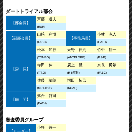
ダートトライアル部会
齊藤 道夫
【部会長】
(R&R)
山﨑 利博
小林 克人
【副部会長】
【事務局長】
(FASC)
(EATH)
松本 知行
天野 佳則
竹中 耕一
(TOMBO)
(ANTELOPE)
(B＆B)
寺田 伸
廣上 徹
奈良 勇希
【委 員】
(T.T.G)
(R-8石川)
(FASC)
佐藤 靖朗
増田 拓己
(MRT-金沢)
(NUAC)
落合 啓司
【顧 問】
(EATH)
審査委員グループ
小杉 兼一
【リーダー】