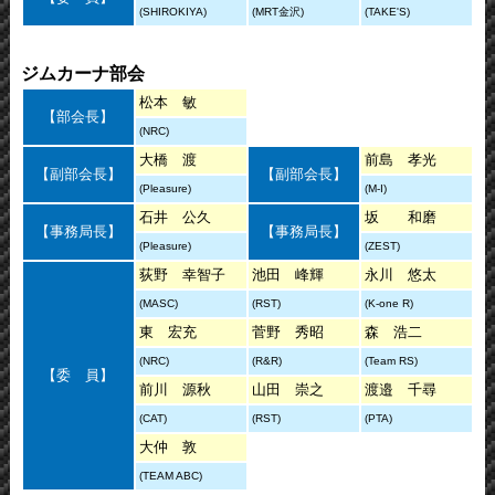
(SHIROKIYA)
(MRT金沢)
(TAKE'S)
ジムカーナ部会
松本 敏
【部会長】
(NRC)
大橋 渡
前島 孝光
【副部会長】
【副部会長】
(Pleasure)
(M-I)
石井 公久
坂 和磨
【事務局長】
【事務局長】
(Pleasure)
(ZEST)
荻野 幸智子
池田 峰輝
永川 悠太
(MASC)
(RST)
(K-one R)
東 宏充
菅野 秀昭
森 浩二
(NRC)
(R&R)
(Team RS)
【委 員】
前川 源秋
山田 崇之
渡邉 千尋
(CAT)
(RST)
(PTA)
大仲 敦
(TEAM ABC)