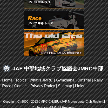
JAF 中部地域クラブ協議会JMRC中部
Home
|
Topics
|
What’s JMRC
|
Gymkhana
|
DirtTrial
|
Rally
|
Race
|
Contact
|
Privacy Poricy
|
Sitemap
|
Links
Copyright(C) 2000 - 2013 JMRC CHUBU (JAF Motorsports Club Regional
Conference) All Right Reserved.