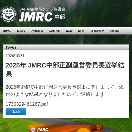
Top
Topics
Gymkhana
DartTrial
Rally
Race
運営委員
Contact
会
Topics
2024/10/31
2025年 JMRC中部正副運営委員長選挙結
果
2025年JMRC中部正副運営委員長選出に関しまして、添
付のような結果となりましたのでご連絡します
1730329461267.pdf
Back