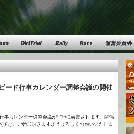
DartTrial
Rally
Race
運営委員会
区スピード行事カレンダー調整会議の開催
ド行事カレンダー調整会議が9/16に実施されます。関係
照頂き、ご参加頂きますようよろしくお願いいたしま