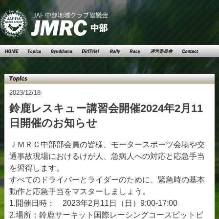
Top
Topics
Gymkhana
DartTrial
Rally
Race
運営委員
Contact
会
Topics
2023/12/18
鈴鹿レスキュー講習会開催2024年2月11
日開催のお知らせ
ＪＭＲＣ中部部会員の皆様、モータースポーツ会場や交
通事故現場におけるけが人、急病人への対応と応急手当
を習得します。
すべてのドライバーとライダーのために、緊急時の基本
動作と応急手当をマスターしましょう。
1.開催日時： 2023年2月11日（日）9:00-17:00
2.場所：鈴鹿サーキット国際レーシングコースピットビ