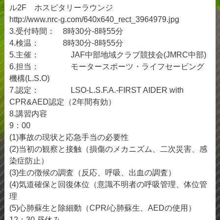
ル2F ホスピタリーラウンジ
http://www.nrc-g.com/640x640_rect_3964979.jpg
3.受付時間： 8時30分-8時55分
4.検温： 8時30分-8時55分
5.主催： JAF中部地域クラブ競技会(JMRC中部)
6.担当： モータースポーツ・ライフセービング
機構(L.S.O)
7.認定： LSO-L.S.F.A.-FIRST AIDER with
CPR&AED認定（2年間有効）
8.講習内容
9：00
(1)事故の現状と応急手当の必要性
(2)当初の観察と接触（損傷のメカニズム、二次災害、感
染症防止）
(3)生の徴候の調査（反応、呼吸、出血の調査）
(4)気道確保と回復体位（意識不明者の呼吸管理、体位管
理
(5)心肺蘇生と除細動（CPR/心肺蘇生、AEDの使用）
12：30 昼休み