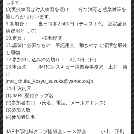
します。
(3)実技練習は対人練習を避け、十分な消毒と感染対策を
施しながら行います。
9.参加費： 当日持参2,500円（テキスト代、認定証発
給費用として）
10.定員： 40名程度
11.講習に必要なもの：筆記用具、動きやすく清潔な服装
と履物
12.参加申し込み締め切り： 2月4日（日）
13.申込先： JMRCレスキュー講習会事務局 土井 康
正
jmrc_chubu_kosyu_suzuka@yahoo.co.jp
14.申込内容
(1)JMRC登録クラブ名
(2)参加者窓口 (氏名、電話、メールアドレス)
(3)参加人数
(4)参加者氏名
JAF中部地域クラブ協議会レース部会 小出 正則