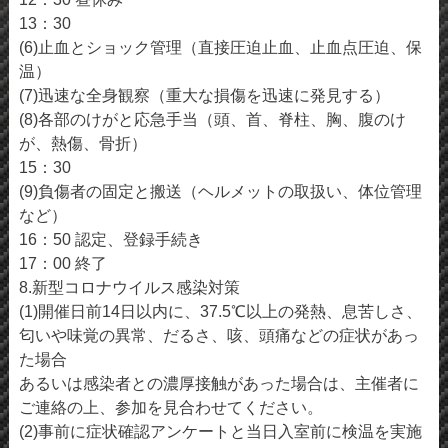
13：30
(6)止血とショック管理（直接圧迫止血、止血点圧迫、保
温）
(7)迅速な全身観察（重大な損傷を迅速に発見する）
(8)各部のけがと応急手当（頭、首、脊柱、胸、腹のけ
が、熱傷、骨折）
15：30
(9)負傷者の固定と搬送（ヘルメットの取扱い、体位管理
など）
16：50 認定、登録手続き
17：00 終了
8.新型コロナウイルス感染対策
(1)開催日前14日以内に、37.5℃以上の発熱、息苦しさ、
匂いや味覚の異常、だるさ、咳、頭痛などの症状があっ
た場合
あるいは感染者との濃厚接触があった場合は、主催者に
ご連絡の上、参加を見合わせてください。
(2)事前に症状確認アンケートと当日入室前に検温を実施